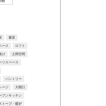
室
書斎
ペース
ロフト
抜け
土間空間
ーツスペース
パントリー
レージ
大開口
ープンキッチン
ストーブ・暖炉