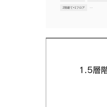
…
2階建て+1フロア
1.5層