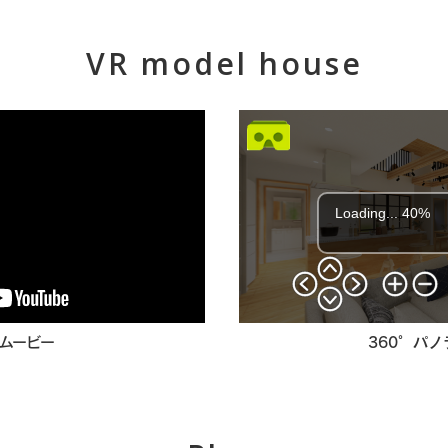
VR model house
360°パノ
Gムービー