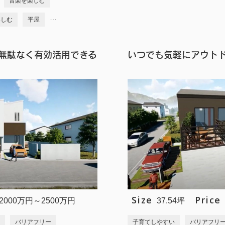
音楽を楽しむ
…
楽しむ
平屋
を無駄なく有効活用できる
いつでも気軽にアウト
Size
Price
2000万円～2500万円
37.54坪
バリアフリー
子育てしやすい
バリアフリ